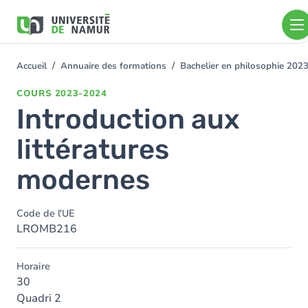
Aller au contenu principal
Aller
au
contenu
principal
Accueil
Annuaire des formations
Bachelier en philosophie 202
You
are
COURS
2023-2024
here
Introduction aux
littératures
modernes
Code de l'UE
LROMB216
Horaire
30
Quadri 2