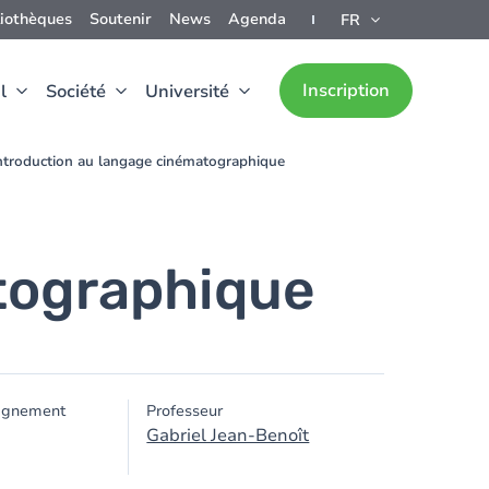
liothèques
Soutenir
News
Agenda
FR
Inscription
l
Société
Université
ntroduction au langage cinématographique
tographique
ignement
Professeur
Gabriel Jean-Benoît