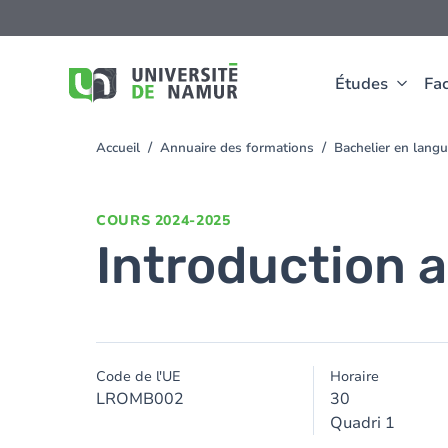
Aller au contenu principal
Aller
au
contenu
principal
Études
Fac
Accueil
Annuaire des formations
Bachelier en langu
You
are
here
COURS
2024-2025
Introduction 
Code de l'UE
Horaire
LROMB002
30
Quadri 1