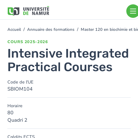
Aller au contenu principal
Aller
au
contenu
principal
Accueil
Annuaire des formations
Master 120 en biochimie et bio
You
are
COURS
2025-2026
here
Intensive Integrated
Practical Courses
Code de l'UE
SBIOM104
Horaire
80
Quadri 2
Crédits ECTS