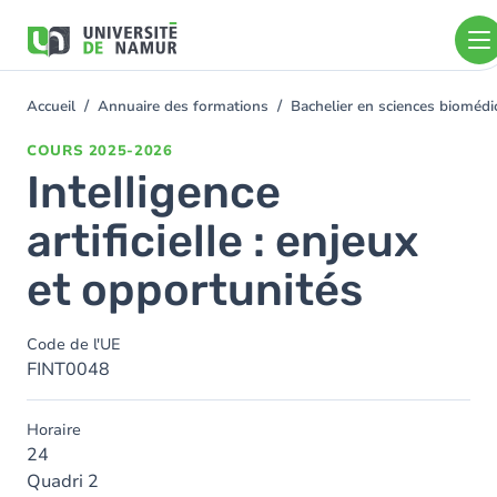
Aller au contenu principal
Aller
au
contenu
principal
Accueil
Annuaire des formations
Bachelier en sciences bioméd
You
are
COURS
2025-2026
here
Intelligence
artificielle : enjeux
et opportunités
Code de l'UE
FINT0048
Horaire
24
Quadri 2