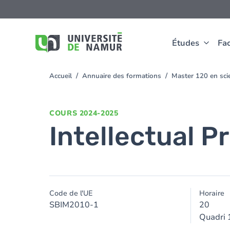
Aller au contenu principal
Aller
au
contenu
principal
Études
Fac
Accueil
Annuaire des formations
Master 120 en scie
You
are
here
COURS
2024-2025
Intellectual P
Code de l'UE
Horaire
SBIM2010-1
20
Quadri 