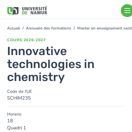
Aller au contenu principal
Aller
au
contenu
principal
Accueil
Annuaire des formations
Master en enseignement sect
You
are
COURS
2026-2027
here
Innovative
technologies in
chemistry
Code de l'UE
SCHIM235
Horaire
18
Quadri 1