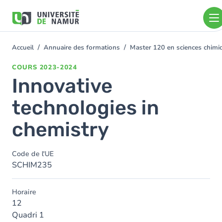
Aller au contenu principal
Aller
au
contenu
principal
Accueil
Annuaire des formations
Master 120 en sciences chimiq
You
are
COURS
2023-2024
here
Innovative
technologies in
chemistry
Code de l'UE
SCHIM235
Horaire
12
Quadri 1