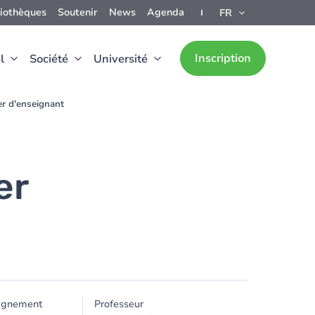
liothèques
Soutenir
News
Agenda
FR
Inscription
l
Société
Université
ier d'enseignant
er
ignement
Professeur