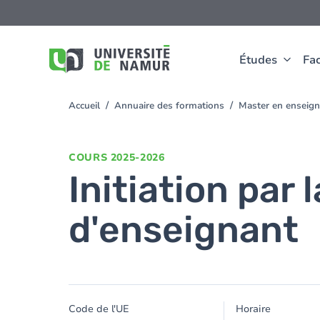
Aller au contenu principal
Aller
au
contenu
principal
Études
Fac
Accueil
Annuaire des formations
Master en enseign
You
are
here
COURS
2025-2026
Initiation par 
d'enseignant
Code de l'UE
Horaire