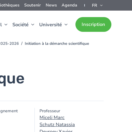
liothèques
Soutenir
News
Agenda
FR
Inscription
l
Société
Université
 2025-2026
Initiation à la démarche scientifique
ique
ignement
Professeur
Miceli Marc
Schutz Natassia
Devroey Xavier