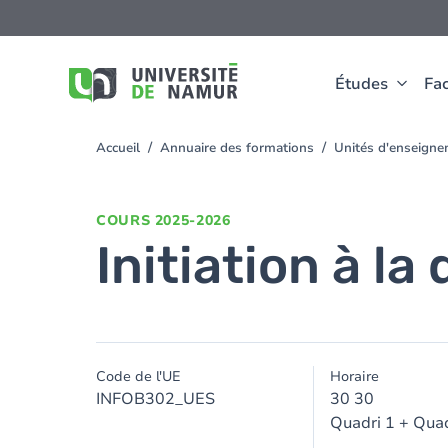
Aller au contenu principal
Aller
au
contenu
principal
Études
Fac
Accueil
Annuaire des formations
Unités d'enseigne
You
are
here
COURS
2025-2026
Initiation à l
Code de l'UE
Horaire
INFOB302_UES
30 30
Quadri 1 + Quad