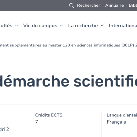
Rechercher
Annuaire
Bib
ultés
Vie du campus
La recherche
Internationa
ment supplémentaires au master 120 en sciences informatiques (801P)
a démarche scientif
Crédits ECTS
Langue d'ense
7
Français
ri 2