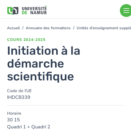
Aller au contenu principal
Aller
au
contenu
principal
Accueil
Annuaire des formations
Unités d'enseignement supplé
You
are
COURS
2024-2025
here
Initiation à la
démarche
scientifique
Code de l'UE
IHDCB339
Horaire
30 15
Quadri 1 + Quadri 2