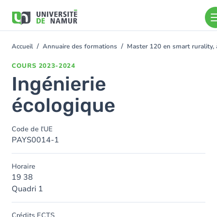
Aller au contenu principal
Aller
au
contenu
principal
Accueil
Annuaire des formations
Master 120 en smart rurality, 
You
are
COURS
2023-2024
here
Ingénierie
écologique
Code de l'UE
PAYS0014-1
Horaire
19 38
Quadri 1
Crédits ECTS