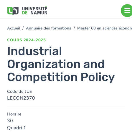
Aller au contenu principal
Aller
au
contenu
principal
Accueil
Annuaire des formations
Master 60 en sciences écon
You
are
COURS
2024-2025
here
Industrial
Organization and
Competition Policy
Code de l'UE
LECON2370
Horaire
30
Quadri 1