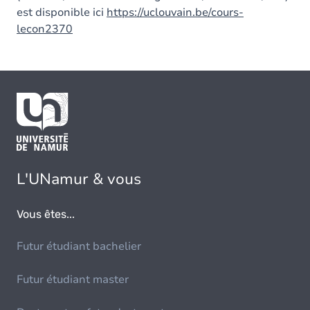
est disponible ici
https://uclouvain.be/cours-
lecon2370
L'UNamur & vous
Vous êtes...
Futur étudiant bachelier
Futur étudiant master