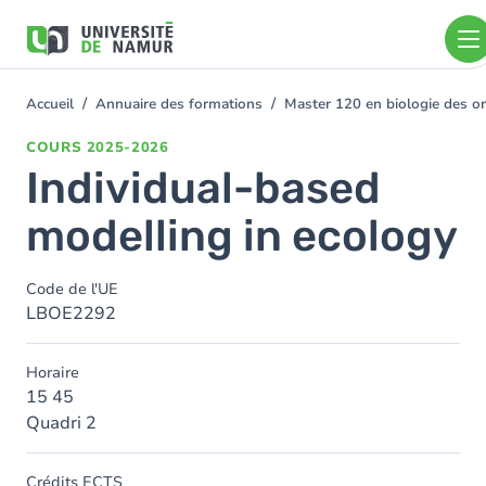
Aller au contenu principal
Aller
au
contenu
principal
Accueil
Annuaire des formations
Master 120 en biologie des or
You
are
COURS
2025-2026
here
Individual-based
modelling in ecology
Code de l'UE
LBOE2292
Horaire
15 45
Quadri 2
Crédits ECTS