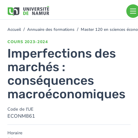
Aller au contenu principal
Aller
au
contenu
principal
Accueil
Annuaire des formations
Master 120 en sciences économ
You
are
COURS
2023-2024
here
Imperfections des
marchés :
conséquences
macroéconomiques
Code de l'UE
ECONM861
Horaire