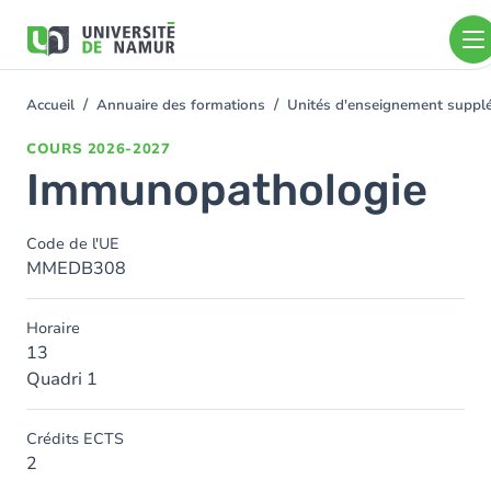
Aller au contenu principal
Aller
au
contenu
principal
Accueil
Annuaire des formations
Unités d'enseignement suppl
You
are
COURS
2026-2027
here
Immunopathologie
Code de l'UE
MMEDB308
Horaire
13
Quadri 1
Crédits ECTS
2