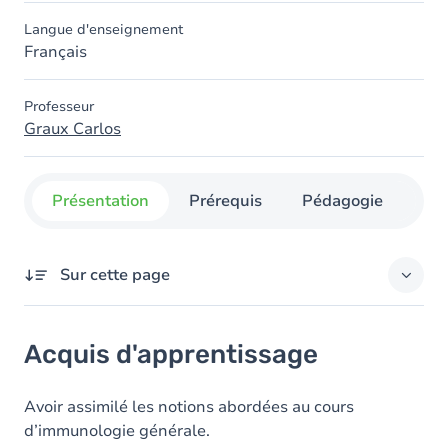
Langue d'enseignement
Français
Professeur
Graux Carlos
Présentation
Prérequis
Pédagogie
Org
Sur cette page
Acquis d'apprentissage
Acquis d'apprentissage
Objectifs
Contenu
Avoir assimilé les notions abordées au cours
d’immunologie générale.