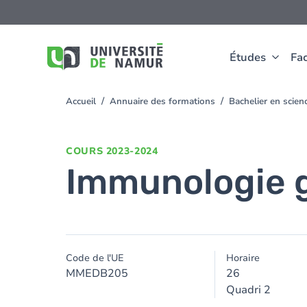
Aller au contenu principal
Aller
au
contenu
principal
Études
Fac
Accueil
Annuaire des formations
Bachelier en scie
You
are
here
COURS
2023-2024
Immunologie 
Code de l'UE
Horaire
MMEDB205
26
Quadri 2