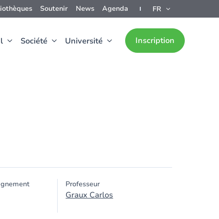
liothèques
Soutenir
News
Agenda
FR
Inscription
l
Société
Université
ignement
Professeur
Graux Carlos