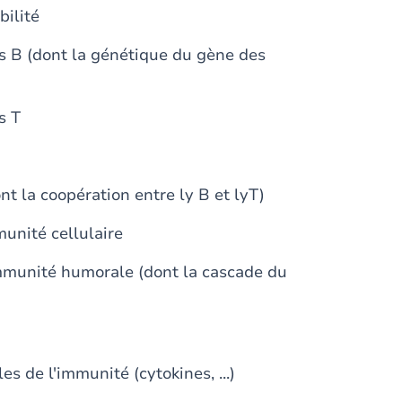
bilité
s B (dont la génétique du gène des
s T
nt la coopération entre ly B et lyT)
unité cellulaire
immunité humorale (dont la cascade du
s de l'immunité (cytokines, ...)