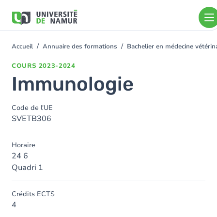
Aller au contenu principal
Aller
au
contenu
principal
Accueil
Annuaire des formations
Bachelier en médecine vétéri
You
are
COURS
2023-2024
here
Immunologie
Code de l'UE
SVETB306
Horaire
24 6
Quadri 1
Crédits ECTS
4