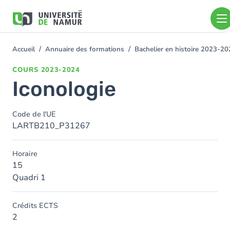
Aller au contenu principal
Aller
au
contenu
principal
Accueil
Annuaire des formations
Bachelier en histoire 2023-2
You
are
COURS
2023-2024
here
Iconologie
Code de l'UE
LARTB210_P31267
Horaire
15
Quadri 1
Crédits ECTS
2