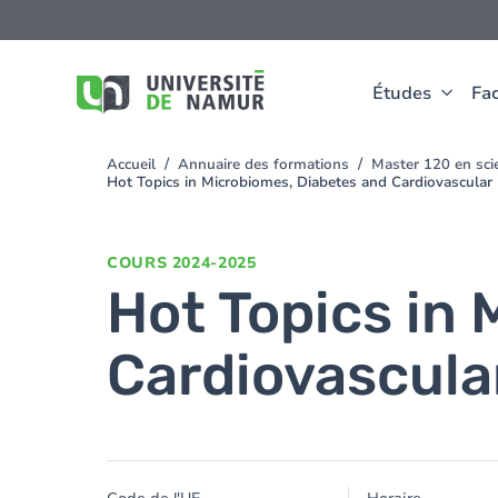
Aller au contenu principal
Aller
au
contenu
principal
Études
Fac
Accueil
Annuaire des formations
Master 120 en scie
You
Hot Topics in Microbiomes, Diabetes and Cardiovascular
are
here
COURS
2024-2025
Hot Topics in
Cardiovascula