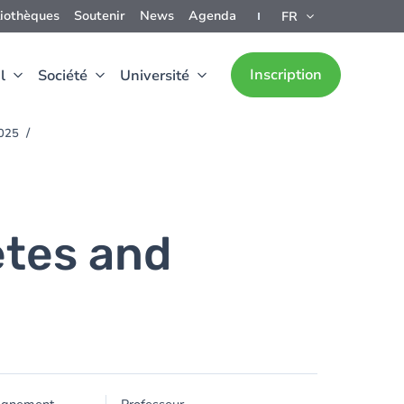
liothèques
Soutenir
News
Agenda
FR
Inscription
l
Société
Université
2025
etes and