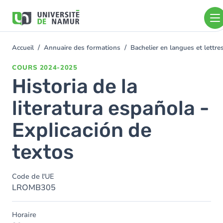
Aller au contenu principal
Aller
au
contenu
principal
Accueil
Annuaire des formations
Bachelier en langues et lettr
You
are
COURS
2024-2025
here
Historia de la
literatura española -
Explicación de
textos
Code de l'UE
LROMB305
Horaire