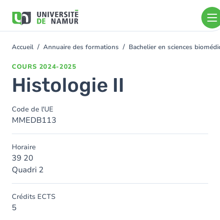
Aller au contenu principal
Aller
au
contenu
principal
Accueil
Annuaire des formations
Bachelier en sciences bioméd
You
are
COURS
2024-2025
here
Histologie II
Code de l'UE
MMEDB113
Horaire
39 20
Quadri 2
Crédits ECTS
5