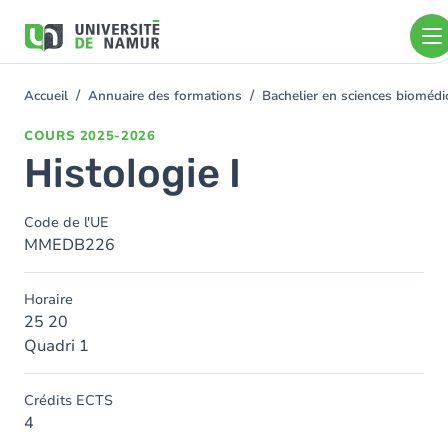
Aller au contenu principal
Aller
au
contenu
principal
Accueil
Annuaire des formations
Bachelier en sciences bioméd
You
are
COURS
2025-2026
here
Histologie I
Code de l'UE
MMEDB226
Horaire
25 20
Quadri 1
Crédits ECTS
4