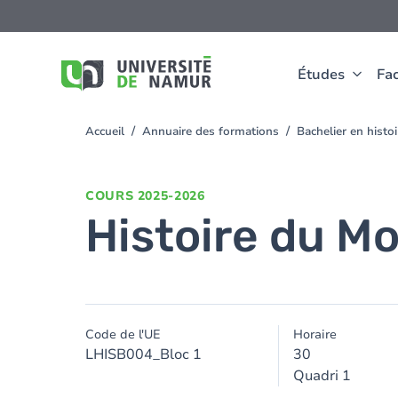
Aller au contenu principal
Aller
au
contenu
principal
Études
Fac
Accueil
Annuaire des formations
Bachelier en hist
You
are
here
COURS
2025-2026
Histoire du M
Code de l'UE
Horaire
LHISB004_Bloc 1
30
Quadri 1