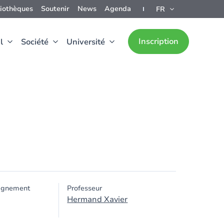
liothèques
Soutenir
News
Agenda
FR
Inscription
l
Société
Université
ignement
Professeur
Hermand Xavier