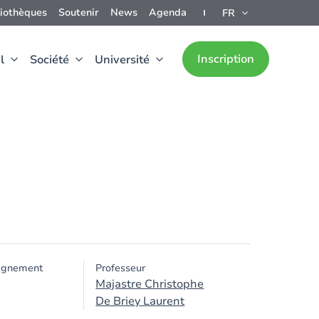
liothèques
Soutenir
News
Agenda
FR
Inscription
l
Société
Université
ignement
Professeur
Majastre Christophe
De Briey Laurent