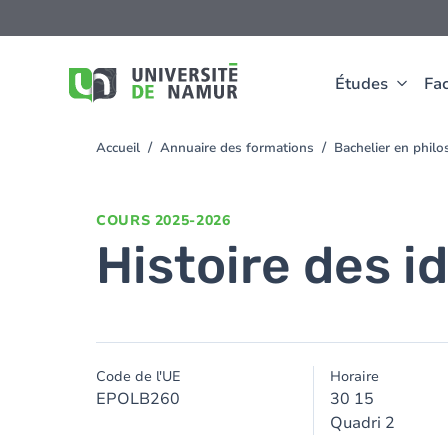
Aller au contenu principal
Aller
au
contenu
principal
Études
Fac
Accueil
Annuaire des formations
Bachelier en phil
You
are
here
COURS
2025-2026
Histoire des i
Code de l'UE
Horaire
EPOLB260
30 15
Quadri 2