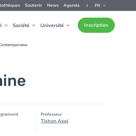
liothèques
Soutenir
News
Agenda
FR
Inscription
l
Société
Université
 Contemporaine
aine
ignement
Professeur
Tixhon Axel