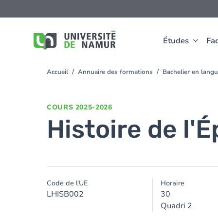
Aller au contenu principal
Aller
au
contenu
principal
Études
Fac
Accueil
Annuaire des formations
Bachelier en lang
You
are
here
COURS
2025-2026
Histoire de l
Code de l'UE
Horaire
LHISB002
30
Quadri 2