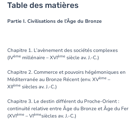
Table des matières
Partie I. Civilisations de l’Âge du Bronze
Chapitre 1. L’avènement des sociétés complexes
ème
ème
(IV
millénaire – XVI
siècle av. J.-C.)
Chapitre 2. Commerce et pouvoirs hégémoniques en
ème
Méditerranée au Bronze Récent (env. XV
–
ème
XII
siècles av. J.-C.)
Chapitre 3. Le destin différent du Proche-Orient :
continuité relative entre Âge du Bronze et Âge du Fer
ème
ème
(XVI
– VI
siècles av. J.-C.)