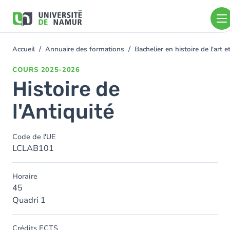
Aller au contenu principal
Aller
au
contenu
principal
Accueil
Annuaire des formations
Bachelier en histoire de l'art
You
are
COURS
2025-2026
here
Histoire de
l'Antiquité
Code de l'UE
LCLAB101
Horaire
45
Quadri 1
Crédits ECTS