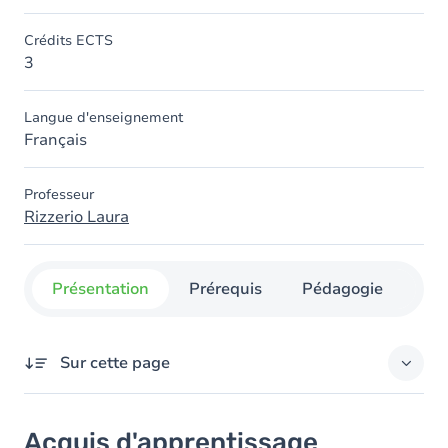
Crédits ECTS
3
Langue d'enseignement
Français
Professeur
Rizzerio Laura
Présentation
Prérequis
Pédagogie
Org
Sur cette page
Acquis d'apprentissage
Acquis d'apprentissage