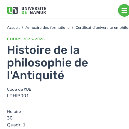
Aller au contenu principal
Aller
au
contenu
principal
Accueil
Annuaire des formations
Certificat d'université en ph
You
are
COURS
2025-2026
here
Histoire de la
philosophie de
l'Antiquité
Code de l'UE
LPHIB001
Horaire
30
Quadri 1