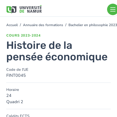
Aller au contenu principal
Aller
au
contenu
principal
Accueil
Annuaire des formations
Bachelier en philosophie 202
You
are
COURS
2023-2024
here
Histoire de la
pensée économique
Code de l'UE
FINT0045
Horaire
24
Quadri 2
Crédits ECTS