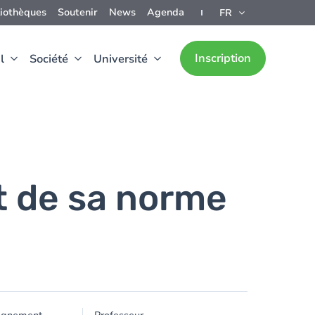
liothèques
Soutenir
News
Agenda
FR
Inscription
l
Société
Université
et de sa norme