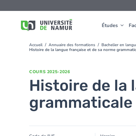
Aller au contenu principal
Aller
au
contenu
principal
Études
Fac
Accueil
Annuaire des formations
Bachelier en langu
You
Histoire de la langue française et de sa norme grammati
are
here
COURS
2025-2026
Histoire de la
grammaticale