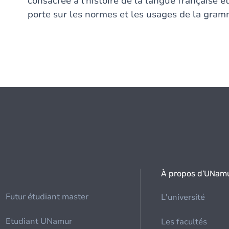
consacrée à l'histoire de la langue française 
porte sur les normes et les usages de la gram
À propos d'UNam
Futur étudiant master
L'université
Etudiant UNamur
Les facultés