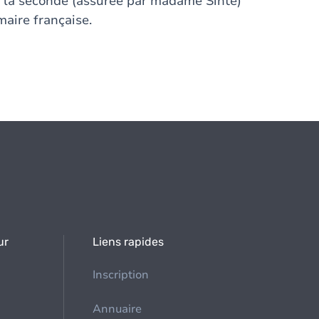
et la seconde (assurée par madame Sinte)
maire française.
ur
Liens rapides
Inscription
Annuaire