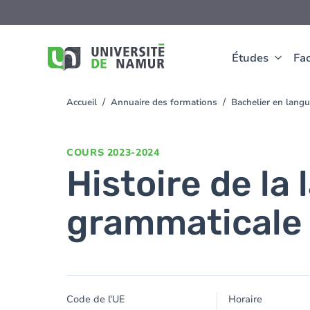
Aller au contenu principal
Aller
au
contenu
principal
Études
Fac
Accueil
Annuaire des formations
Bachelier en lang
You
are
here
COURS
2023-2024
Histoire de la
grammaticale
Code de l'UE
Horaire