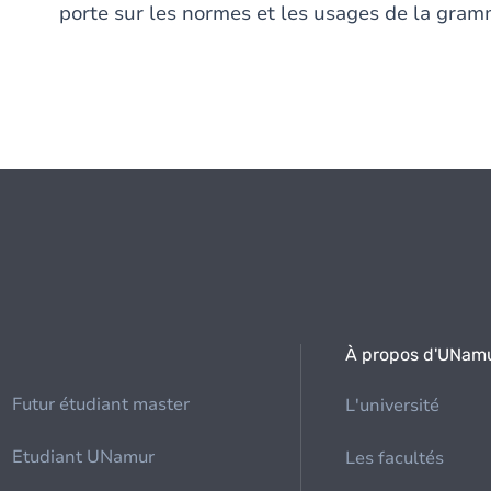
porte sur les normes et les usages de la gram
À propos d'UNam
Futur étudiant master
L'université
Etudiant UNamur
Les facultés