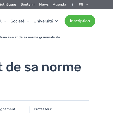
liothèques
Soutenir
News
Agenda
FR
Inscription
l
Société
Université
 française et de sa norme grammaticale
et de sa norme
ignement
Professeur