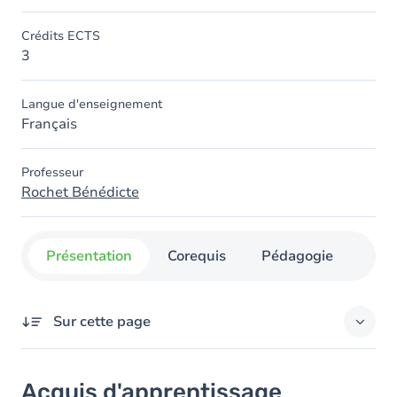
Crédits ECTS
3
Langue d'enseignement
Français
Professeur
Rochet Bénédicte
Présentation
Corequis
Pédagogie
Org
Sur cette page
Acquis d'apprentissage
Acquis d'apprentissage