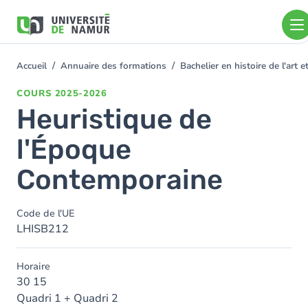
Aller au contenu principal
Aller
au
contenu
principal
Accueil
Annuaire des formations
Bachelier en histoire de l'art
You
are
COURS
2025-2026
here
Heuristique de
l'Époque
Contemporaine
Code de l'UE
LHISB212
Horaire
30 15
Quadri 1 + Quadri 2