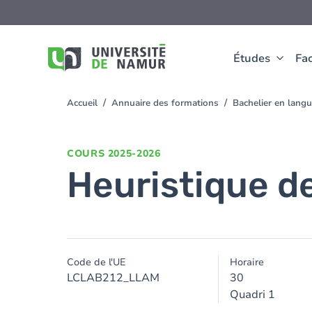
Aller au contenu principal
Aller
au
contenu
principal
Études
Fac
Accueil
Annuaire des formations
Bachelier en lang
You
are
here
COURS
2025-2026
Heuristique de
Code de l'UE
Horaire
LCLAB212_LLAM
30
Quadri 1