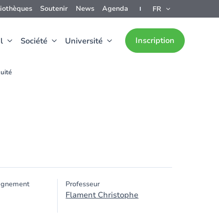
liothèques
Soutenir
News
Agenda
FR
Inscription
l
Société
Université
uité
ignement
Professeur
Flament Christophe