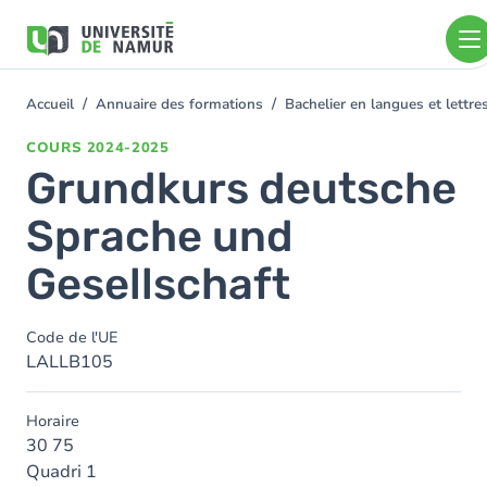
Aller au contenu principal
Aller
au
contenu
principal
Accueil
Annuaire des formations
Bachelier en langues et lett
You
are
COURS
2024-2025
here
Grundkurs deutsche
Sprache und
Gesellschaft
Code de l'UE
LALLB105
Horaire
30 75
Quadri 1