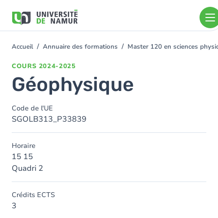
Aller au contenu principal
Aller
au
contenu
principal
Accueil
Annuaire des formations
Master 120 en sciences physi
You
are
COURS
2024-2025
here
Géophysique
Code de l'UE
SGOLB313_P33839
Horaire
15 15
Quadri 2
Crédits ECTS
3