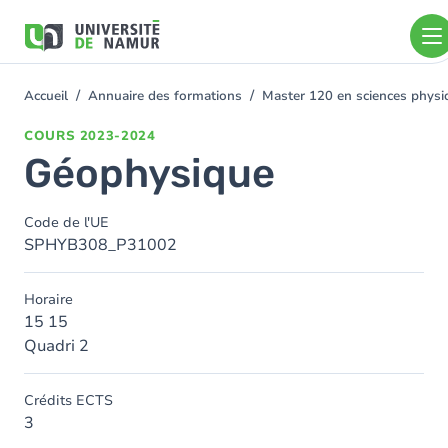
Aller au contenu principal
Aller
au
contenu
principal
Accueil
Annuaire des formations
Master 120 en sciences physiq
You
are
COURS
2023-2024
here
Géophysique
Code de l'UE
SPHYB308_P31002
Horaire
15 15
Quadri 2
Crédits ECTS
3