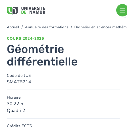
Aller au contenu principal
Aller
au
contenu
principal
Accueil
Annuaire des formations
Bachelier en sciences mathé
You
are
COURS
2024-2025
here
Géométrie
différentielle
Code de l'UE
SMATB214
Horaire
30 22.5
Quadri 2
Crédits ECTS