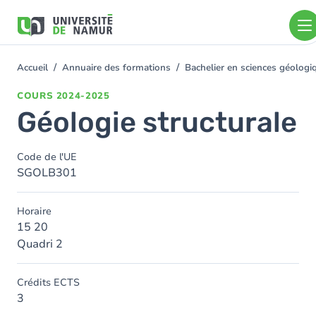
Aller au contenu principal
Aller
au
contenu
principal
Accueil
Annuaire des formations
Bachelier en sciences géolog
You
are
COURS
2024-2025
here
Géologie structurale
Code de l'UE
SGOLB301
Horaire
15 20
Quadri 2
Crédits ECTS
3