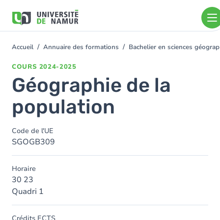
Aller au contenu principal
Aller
au
contenu
principal
Accueil
Annuaire des formations
Bachelier en sciences géogra
You
are
COURS
2024-2025
here
Géographie de la
population
Code de l'UE
SGOGB309
Horaire
30 23
Quadri 1
Crédits ECTS