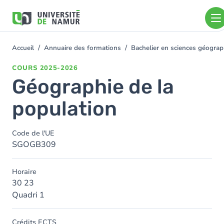
Aller au contenu principal
Aller
au
contenu
principal
Accueil
Annuaire des formations
Bachelier en sciences géogra
You
are
COURS
2025-2026
here
Géographie de la
population
Code de l'UE
SGOGB309
Horaire
30 23
Quadri 1
Crédits ECTS