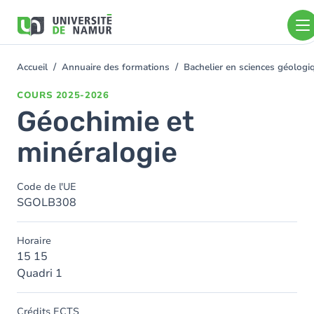
Aller au contenu principal
Aller
au
contenu
principal
Accueil
Annuaire des formations
Bachelier en sciences géolog
You
are
COURS
2025-2026
here
Géochimie et
minéralogie
Code de l'UE
SGOLB308
Horaire
15 15
Quadri 1
Crédits ECTS