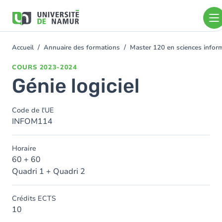
Aller au contenu principal
Aller
au
contenu
principal
Accueil
Annuaire des formations
Master 120 en sciences inform
You
are
COURS
2023-2024
here
Génie logiciel
Code de l'UE
INFOM114
Horaire
60 + 60
Quadri 1 + Quadri 2
Crédits ECTS
10