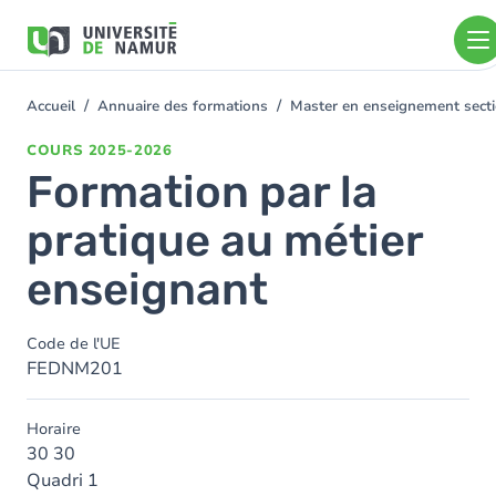
Aller au contenu principal
Aller
au
contenu
principal
Accueil
Annuaire des formations
Master en enseignement sect
You
are
COURS
2025-2026
here
Formation par la
pratique au métier
enseignant
Code de l'UE
FEDNM201
Horaire
30 30
Quadri 1