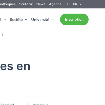
liothèques
Soutenir
News
Agenda
FR
Inscription
l
Société
Université
6
ces en