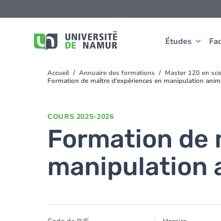
Aller au contenu principal
Aller
au
contenu
principal
Études
Fac
Accueil
Annuaire des formations
Master 120 en scie
You
Formation de maître d'expériences en manipulation anim
are
here
COURS
2025-2026
Formation de 
manipulation 