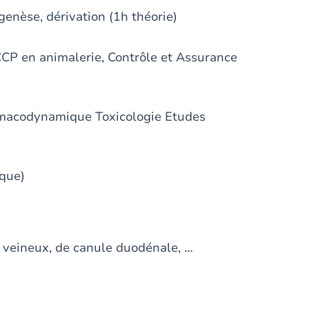
genèse, dérivation (1h théorie)
CCP en animalerie, Contrôle et Assurance
rmacodynamique Toxicologie Etudes
ique)
r veineux, de canule duodénale, …