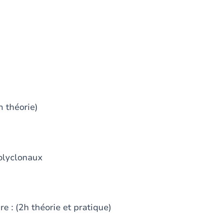
 théorie)
olyclonaux
e : (2h théorie et pratique)