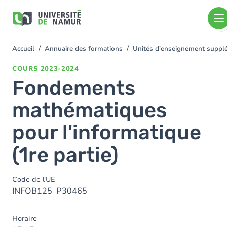
Aller au contenu principal
Aller
au
contenu
principal
Accueil
Annuaire des formations
Unités d'enseignement suppl
You
are
COURS
2023-2024
here
Fondements
mathématiques
pour l'informatique
(1re partie)
Code de l'UE
INFOB125_P30465
Horaire