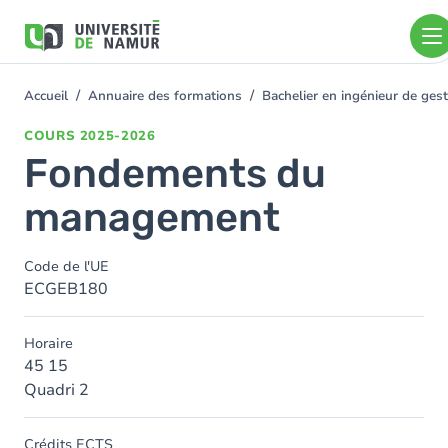
Aller au contenu principal
Aller
au
contenu
principal
Accueil
Annuaire des formations
Bachelier en ingénieur de ge
You
are
COURS
2025-2026
here
Fondements du
management
Code de l'UE
ECGEB180
Horaire
45 15
Quadri 2
Crédits ECTS