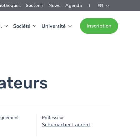
liothèques
Soutenir
News
Agenda
FR
Inscription
l
Société
Université
ateurs
ignement
Professeur
Schumacher Laurent