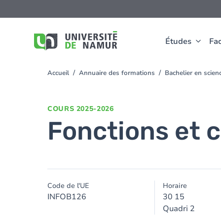
Aller au contenu principal
Aller
au
contenu
principal
Études
Fac
Accueil
Annuaire des formations
Bachelier en sci
You
are
here
COURS
2025-2026
Fonctions et 
Code de l'UE
Horaire
INFOB126
30 15
Quadri 2