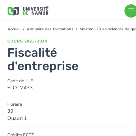
Aller au contenu principal
Aller
au
contenu
principal
Accueil
Annuaire des formations
Master 120 en sciences de ges
You
are
COURS
2023-2024
here
Fiscalité
d'entreprise
Code de l'UE
ELCCM433
Horaire
30
Quadri 1
Crédits ECTS