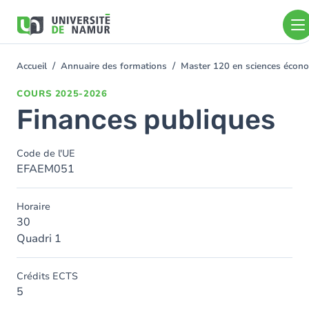
Aller au contenu principal
Aller
au
contenu
principal
Accueil
Annuaire des formations
Master 120 en sciences économ
You
are
COURS
2025-2026
here
Finances publiques
Code de l'UE
EFAEM051
Horaire
30
Quadri 1
Crédits ECTS
5