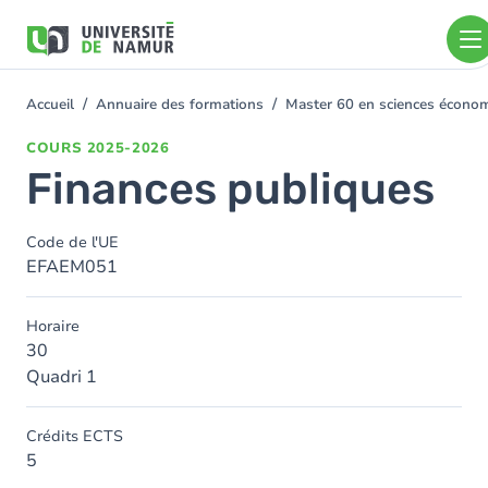
Aller au contenu principal
Aller
au
contenu
principal
Accueil
Annuaire des formations
Master 60 en sciences économ
You
are
COURS
2025-2026
here
Finances publiques
Code de l'UE
EFAEM051
Horaire
30
Quadri 1
Crédits ECTS
5