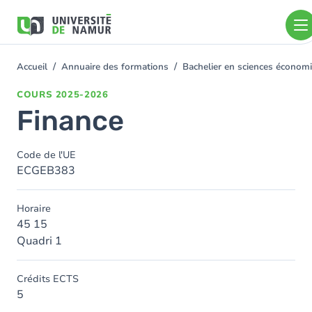
Aller au contenu principal
Aller
au
contenu
principal
Accueil
Annuaire des formations
Bachelier en sciences économ
You
are
COURS
2025-2026
here
Finance
Code de l'UE
ECGEB383
Horaire
45 15
Quadri 1
Crédits ECTS
5